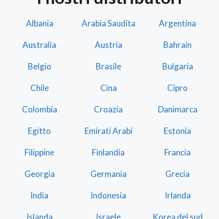
Albania
Arabia Saudita
Argentina
Australia
Austria
Bahrain
Belgio
Brasile
Bulgaria
Chile
Cina
Cipro
Colombia
Croazia
Danimarca
Egitto
Emirati Arabi
Estonia
Filippine
Finlandia
Francia
Georgia
Germania
Grecia
India
Indonesia
Irlanda
Islanda
Israele
Korea del sud