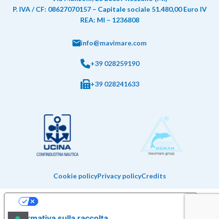
P. IVA / CF: 08627070157 – Capitale sociale 51.480,00 Euro IV
REA: MI – 1236808
info@mavimare.com
+39 028259190
+39 028241633
Cookie policy
Privacy policy
Credits
Le tue preferenze relative alla privacy
Informativa sulla raccolta