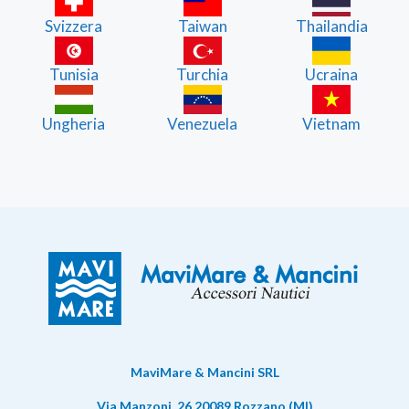
Svizzera
Taiwan
Thailandia
Tunisia
Turchia
Ucraina
Ungheria
Venezuela
Vietnam
MaviMare & Mancini SRL
Via Manzoni, 26 20089 Rozzano (MI)