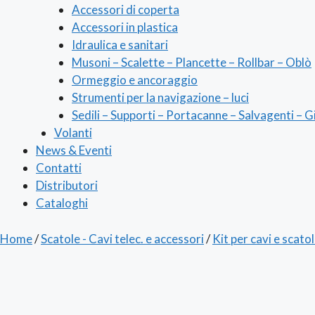
Accessori di coperta
Accessori in plastica
Idraulica e sanitari
Musoni – Scalette – Plancette – Rollbar – Oblò
Ormeggio e ancoraggio
Strumenti per la navigazione – luci
Sedili – Supporti – Portacanne – Salvagenti – G
Volanti
News & Eventi
Contatti
Distributori
Cataloghi
Home
/
Scatole - Cavi telec. e accessori
/
Kit per cavi e scato