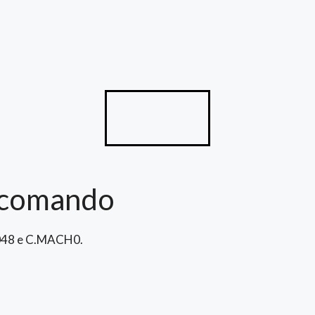
lecomando
C.048 e C.MACH0.