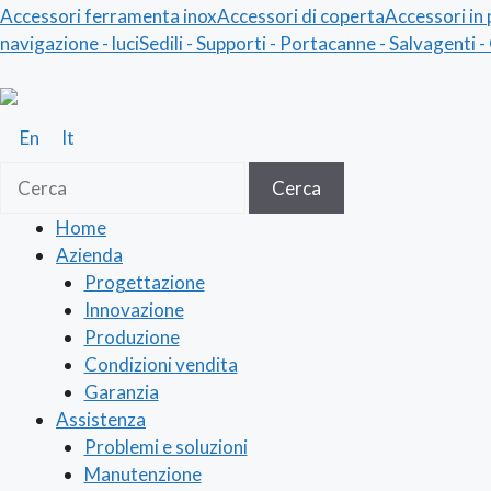
Accessori ferramenta inox
Accessori di coperta
Accessori in 
navigazione - luci
Sedili - Supporti - Portacanne - Salvagenti 
En
It
Cerca
Cerca
Home
Azienda
Progettazione
Innovazione
Produzione
Condizioni vendita
Garanzia
Assistenza
Problemi e soluzioni
Manutenzione