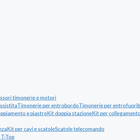
ssori timonerie e motori
ssistita
Timonerie per entrobordo
Timonerie per entrofuori
oppiamento e piastre
Kit doppia stazione
Kit per collegamento
nza
Kit per cavi e scatole
Scatole telecomando
 T-Top