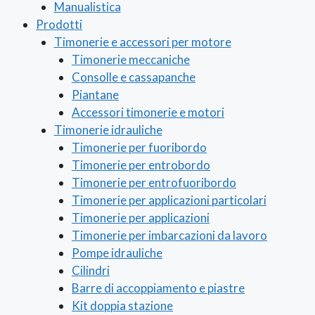
Manualistica
Prodotti
Timonerie e accessori per motore
Timonerie meccaniche
Consolle e cassapanche
Piantane
Accessori timonerie e motori
Timonerie idrauliche
Timonerie per fuoribordo
Timonerie per entrobordo
Timonerie per entrofuoribordo
Timonerie per applicazioni particolari
Timonerie per applicazioni
Timonerie per imbarcazioni da lavoro
Pompe idrauliche
Cilindri
Barre di accoppiamento e piastre
Kit doppia stazione