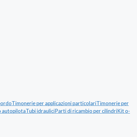
bordo
Timonerie per applicazioni particolari
Timonerie per
 autopilota
Tubi idraulici
Parti di ricambio per cilindri
Kit o-