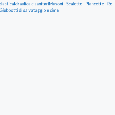
plastica
Idraulica e sanitari
Musoni - Scalette - Plancette - Rol
- Giubbotti di salvataggio e cime