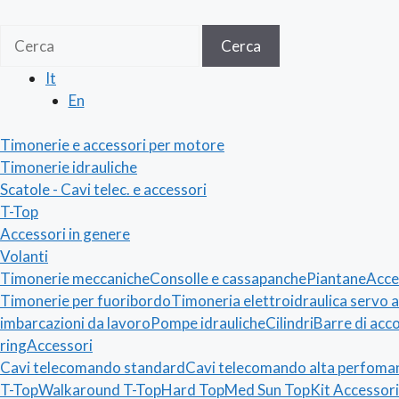
Cerca
Cerca
It
En
Timonerie e accessori per motore
Timonerie idrauliche
Scatole - Cavi telec. e accessori
T-Top
Accessori in genere
Volanti
Timonerie meccaniche
Consolle e cassapanche
Piantane
Acce
Timonerie per fuoribordo
Timoneria elettroidraulica servo a
imbarcazioni da lavoro
Pompe idrauliche
Cilindri
Barre di acc
ring
Accessori
Cavi telecomando standard
Cavi telecomando alta perfoma
T-Top
Walkaround T-Top
Hard Top
Med Sun Top
Kit Accessori