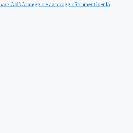
lbar - Oblò
Ormeggio e ancoraggio
Strumenti per la