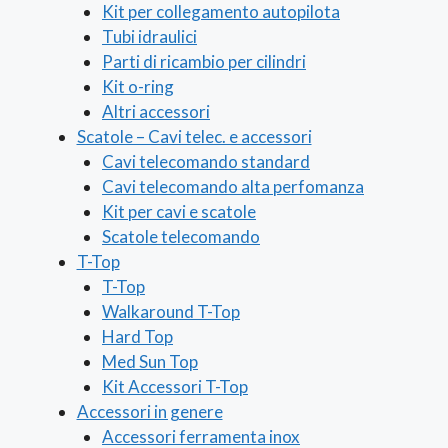
Kit per collegamento autopilota
Tubi idraulici
Parti di ricambio per cilindri
Kit o-ring
Altri accessori
Scatole – Cavi telec. e accessori
Cavi telecomando standard
Cavi telecomando alta perfomanza
Kit per cavi e scatole
Scatole telecomando
T-Top
T-Top
Walkaround T-Top
Hard Top
Med Sun Top
Kit Accessori T-Top
Accessori in genere
Accessori ferramenta inox