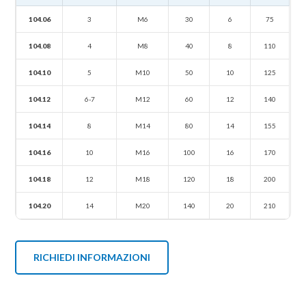
104.06
3
M6
30
6
75
104.08
4
M8
40
8
110
104.10
5
M10
50
10
125
104.12
6-7
M12
60
12
140
104.14
8
M14
80
14
155
104.16
10
M16
100
16
170
104.18
12
M18
120
18
200
104.20
14
M20
140
20
210
RICHIEDI INFORMAZIONI