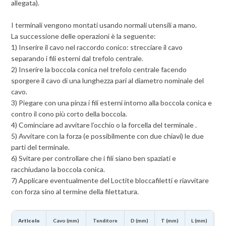
allegata).
I terminali vengono montati usando normali utensili a mano.
La successione delle operazioni è la seguente:
1) Inserire il cavo nel raccordo conico: strecciare il cavo
separando i fili esterni dal trefolo centrale.
2) Inserire la boccola conica nel trefolo centrale facendo
sporgere il cavo di una lunghezza pari al diametro nominale del
cavo.
3) Piegare con una pinza i fili esterni intorno alla boccola conica e
contro il cono più corto della boccola.
4) Cominciare ad avvitare l’occhio o la forcella del terminale .
5) Avvitare con la forza (e possibilmente con due chiavi) le due
parti del terminale.
6) Svitare per controllare che i fili siano ben spaziati e
racchiudano la boccola conica.
7) Applicare eventualmente del Loctite bloccafiletti e riavvitare
con forza sino al termine della filettatura.
Articolo
Cavo (mm)
Tenditore
D (mm)
T (mm)
L (mm)