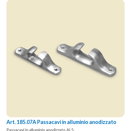
Art. 185.07A Passacavi in alluminio anodizzato
Passacavi in alluminio anodizzato AL5.