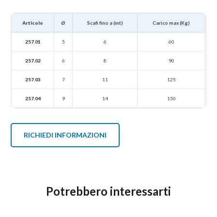
Articolo
Ø
Scafi fino a (mt)
Carico max (Kg)
257.01
5
6
60
257.02
6
8
90
257.03
7
11
125
257.04
9
14
150
RICHIEDI INFORMAZIONI
Potrebbero interessarti