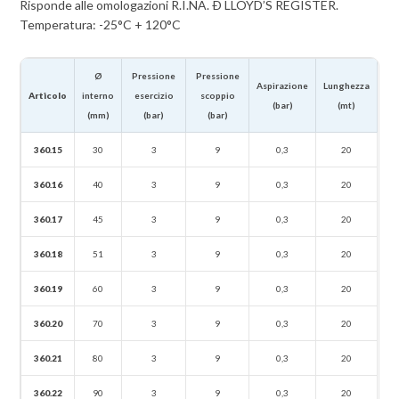
Risponde alle omologazioni R.I.NA. Ð LLOYD’S REGISTER.
Temperatura: -25°C + 120°C
Ø
Pressione
Pressione
Aspirazione
Lunghezza
Articolo
interno
esercizio
scoppio
(bar)
(mt)
(mm)
(bar)
(bar)
360.15
30
3
9
0,3
20
360.16
40
3
9
0,3
20
360.17
45
3
9
0,3
20
360.18
51
3
9
0,3
20
360.19
60
3
9
0,3
20
360.20
70
3
9
0,3
20
360.21
80
3
9
0,3
20
360.22
90
3
9
0,3
20