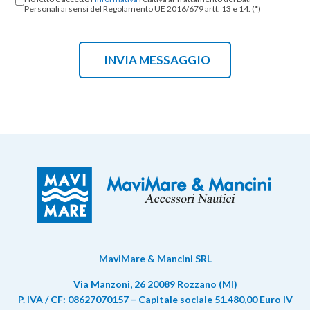
Personali ai sensi del Regolamento UE 2016/679 artt. 13 e 14. (*)
MaviMare & Mancini SRL
Via Manzoni, 26 20089 Rozzano (MI)
P. IVA / CF: 08627070157 – Capitale sociale 51.480,00 Euro IV