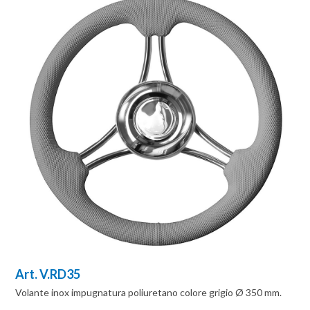
Art. V.RD35
Volante inox impugnatura poliuretano colore grigio Ø 350 mm.