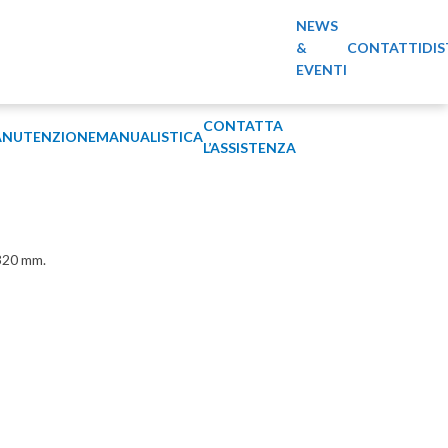
NEWS
&
CONTATTI
DIS
EVENTI
CONTATTA
NUTENZIONE
MANUALISTICA
L’ASSISTENZA
 320 mm.