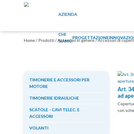
AZIENDA
CHI
PROGETTAZIONE
INNOVAZIO
Home
/
Prodotti
/
Accessori in genere
/
Accessori di coper
SIAMO
TIMONERIE E ACCESSORI PER
MOTORE
Art. 3
ad ape
TIMONERIE IDRAULICHE
Copertur
SCATOLE - CAVI TELEC. E
con sch
ACCESSORI
VOLANTI