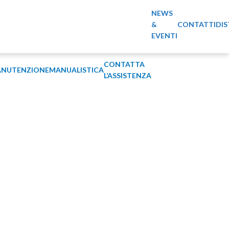
NEWS
&
CONTATTI
DIS
EVENTI
CONTATTA
NUTENZIONE
MANUALISTICA
L’ASSISTENZA