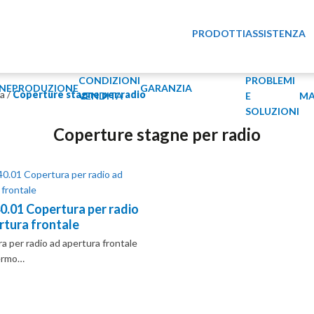
PRODOTTI
ASSISTENZA
CONDIZIONI
PROBLEMI
NE
PRODUZIONE
GARANZIA
ta
/
Coperture stagne per radio
VENDITA
E
MA
SOLUZIONI
Coperture stagne per radio
40.01 Copertura per radio
rtura frontale
a per radio ad apertura frontale
ermo…