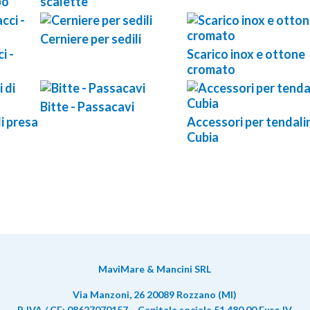
bo
scalette
Cerniere per sedili
i -
Scarico inox e ottone
cromato
Bitte - Passacavi
di presa
Accessori per tendalin
Cubia
MaviMare & Mancini SRL
Via Manzoni, 26 20089 Rozzano (MI)
P. IVA / CF: 08627070157 – Capitale sociale 51.480,00 Euro IV