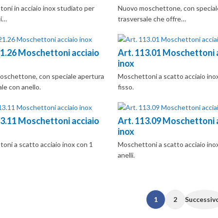
oni in acciaio inox studiato per
Nuovo moschettone, con special
di…
trasversale che offre…
21.26 Moschettoni acciaio
Art. 113.01 Moschettoni 
inox
schettone, con speciale apertura
Moschettoni a scatto acciaio ino
le con anello.
fisso.
13.11 Moschettoni acciaio
Art. 113.09 Moschettoni 
inox
oni a scatto acciaio inox con 1
Moschettoni a scatto acciaio ino
anelli.
1
2
Successivo