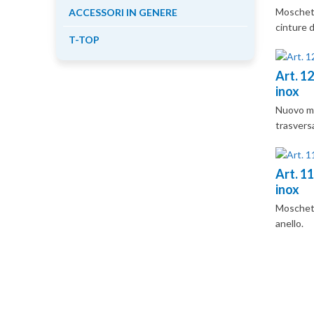
Moschett
ACCESSORI IN GENERE
cinture 
T-TOP
Art. 1
inox
Nuovo mo
trasversa
Art. 1
inox
Moschett
anello.