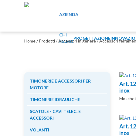
AZIENDA
CHI
PROGETTAZIONE
INNOVAZIO
Home
/
Prodotti
/
Accessori in genere
/
Accessori ferramen
SIAMO
TIMONERIE E ACCESSORI PER
Art. 1
MOTORE
inox
Moschett
TIMONERIE IDRAULICHE
SCATOLE - CAVI TELEC. E
ACCESSORI
Art. 1
VOLANTI
inox