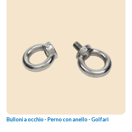
Bulloni a occhio - Perno con anello - Golfari