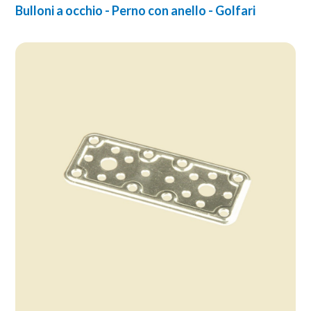
Bulloni a occhio - Perno con anello - Golfari