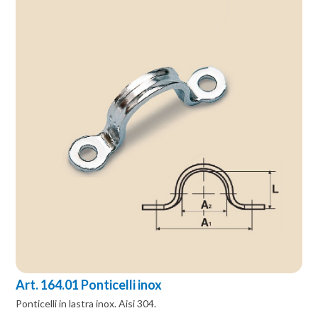
Art. 164.01 Ponticelli inox
Ponticelli in lastra inox. Aisi 304.