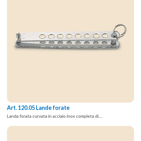
Art. 120.05 Lande forate
Landa forata curvata in acciaio inox completa di…