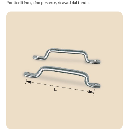
Ponticelli inox, tipo pesante, ricavati dal tondo.