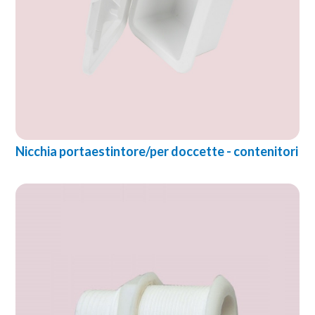
Nicchia portaestintore/per doccette - contenitori