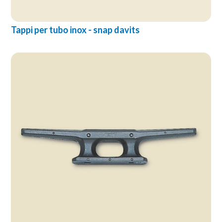
Tappi per tubo inox - snap davits