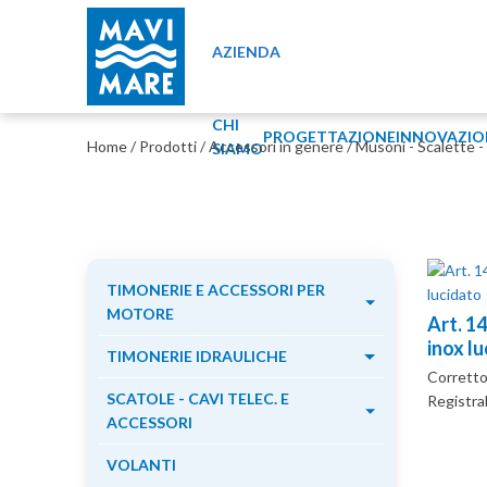
AZIENDA
CHI
PROGETTAZIONE
INNOVAZIO
Home
/
Prodotti
/
Accessori in genere
/
Musoni - Scalette -
SIAMO
TIMONERIE E ACCESSORI PER
MOTORE
Art. 1
inox l
TIMONERIE IDRAULICHE
Correttor
SCATOLE - CAVI TELEC. E
Registra
ACCESSORI
VOLANTI