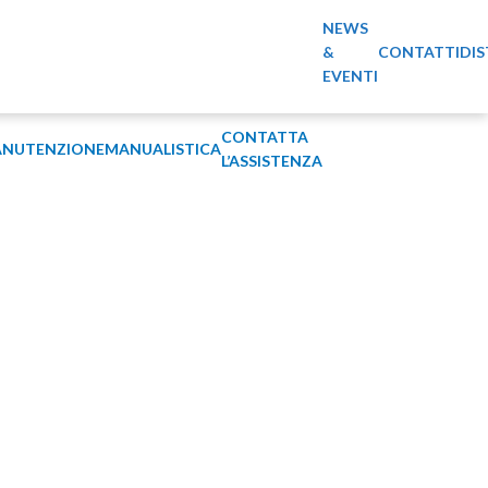
NEWS
&
CONTATTI
DIS
EVENTI
CONTATTA
NUTENZIONE
MANUALISTICA
L’ASSISTENZA