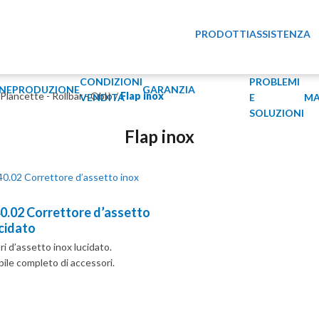
PRODOTTI
ASSISTENZA
CONDIZIONI
PROBLEMI
NE
PRODUZIONE
GARANZIA
 Plancette - Rollbar - Oblò
/
Flap inox
VENDITA
E
MA
SOLUZIONI
Flap inox
40.02 Correttore d’assetto
ucidato
i d’assetto inox lucidato.
bile completo di accessori.